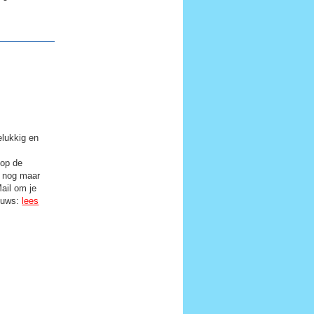
lukkig en
 op de
n nog maar
Mail om je
euws:
lees