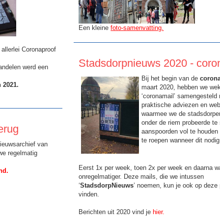
Een kleine
foto-samenvatting.
allerlei Coronaproof
Stadsdorpnieuws 2020 - coro
wandelen werd een
Bij het begin van de
corona
 2021.
maart 2020, hebben we wek
‘coronamail’ samengesteld 
praktische adviezen en web
waarmee we de stadsdorper
onder de riem probeerde te
erug
aanspoorden vol te houden 
te roepen wanneer dit nodi
nieuwsarchief van
we regelmatig
Eerst 1x per week, toen 2x per week en daarna w
nd.
onregelmatiger. Deze mails, die we intussen
‘
StadsdorpNieuws
’ noemen, kun je ook op deze
vinden.
Berichten uit 2020 vind je
hier.