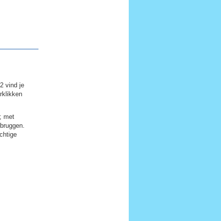
2 vind je
orklikken
; met
 bruggen.
achtige