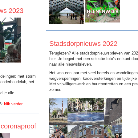
uws 2023
Stadsdorpnieuws 2022
Teruglezen? Alle stadsdorpnieuwsbrieven van 202
hier. Je begint met een selectie foto's en kunt do
naar alle nieuwsbrieven.
Het was een jaar met veel borrels en wandelingen
ndelingen; met storm
wegversperringen, kadeversterkingen en tijdelijke
n-onderhoudclub, het
Met vrijwilligerswerk en buurtportretten en een pr
zomer.
d je alle
3:
klik verder
 coronaproof