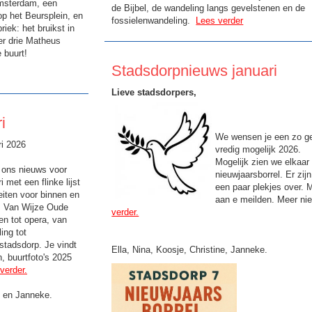
msterdam, een
de Bijbel, de wandeling langs gevelstenen en de
op het Beursplein, en
fossielenwandeling.
Lees verder
riek: het bruikst in
er drie Matheus
 buurt!
Stadsdorpnieuws januari
Lieve stadsdorpers,
i
We wensen je een zo ge
ri 2026
vredig mogelijk 2026.
Mogelijk zien we elkaar
j ons nieuws voor
nieuwjaarsborrel. Er zij
i met een flinke lijst
een paar plekjes over. 
teiten voor binnen en
aan e meilden. Meer ni
. Van Wijze Oude
verder.
n tot opera, van
ing tot
stadsdorp. Je vindt
Ella, Nina, Koosje, Christine, Janneke.
, buurtfoto's 2025
verder.
e en Janneke.