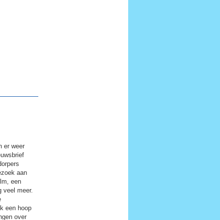
 er weer
euwsbrief
dorpers
ezoek aan
lm, een
g veel meer.
e
ook een hoop
ingen over