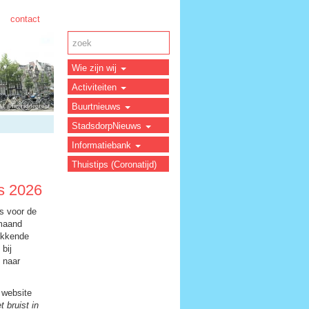
contact
Wie zijn wij
Activiteiten
Buurtnieuws
StadsdorpNieuws
Informatiebank
Thuistips (Coronatijd)
s 2026
s voor de
 maand
okkende
 bij
 naar
 website
t bruist in