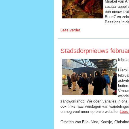
Mirakel van A
sociaal appel 
een nieuwe rub
Buurt7 en zek
Passions in de
Lees verder
Stadsdorpnieuws februar
februa
Hierbi
februar
activi
buiten
Vrouwe
wandel
zangworkshop. We doen vanalles in ons 
ook links naar verslagen van wandelingen
en nog veel meer op onze website.
Lees 
Groeten van Ella, Nina, Koosje, Christin