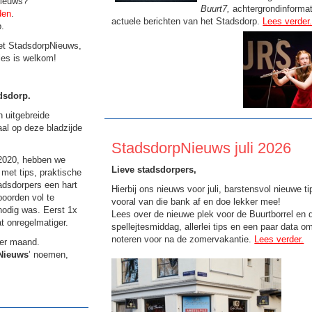
Nieuws?
Buurt7,
achtergrondinformat
den
.
actuele berichten van het Stadsdorp.
Lees verder
p.
het StadsdorpNieuws,
lles is welkom!
dsdorp.
 uitgebreide
aal op deze bladzijde
StadsdorpNieuws juli 2026
 2020, hebben we
Lieve stadsdorpers,
met tips, praktische
dsdorpers een hart
Hierbij ons nieuws voor juli, barstensvol nieuwe 
poorden vol te
vooral van die bank af en doe lekker mee!
nodig was. Eerst 1x
Lees over de nieuwe plek voor de Buurtborrel en d
t onregelmatiger.
spellejtesmiddag, allerlei tips en een paar data om
noteren voor na de zomervakantie.
Lees verder.
per maand.
Nieuws
’ noemen,