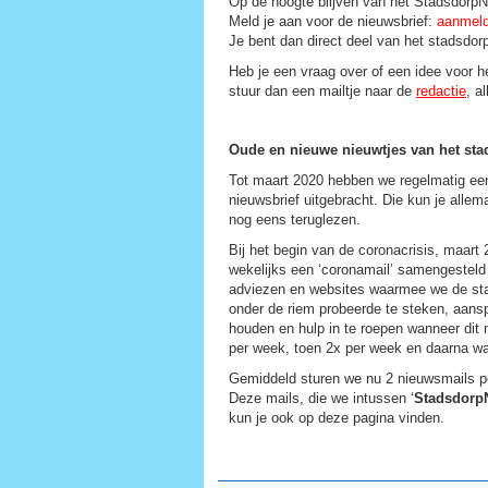
Op de hoogte blijven van het Stadsdorp
Meld je aan voor de nieuwsbrief:
aanmel
Je bent dan direct deel van het stadsdor
Heb je een vraag over of een idee voor 
stuur dan een mailtje naar de
redactie
, a
Oude en nieuwe nieuwtjes van het sta
Tot maart 2020 hebben we regelmatig een
nieuwsbrief uitgebracht. Die kun je allem
nog eens teruglezen.
Bij het begin van de coronacrisis, maart
wekelijks een ‘coronamail’ samengesteld 
adviezen en websites waarmee we de sta
onder de riem probeerde te steken, aans
houden en hulp in te roepen wanneer dit 
per week, toen 2x per week en daarna wa
Gemiddeld sturen we nu 2 nieuwsmails 
Deze mails, die we intussen ‘
Stadsdorp
kun je ook op deze pagina vinden.