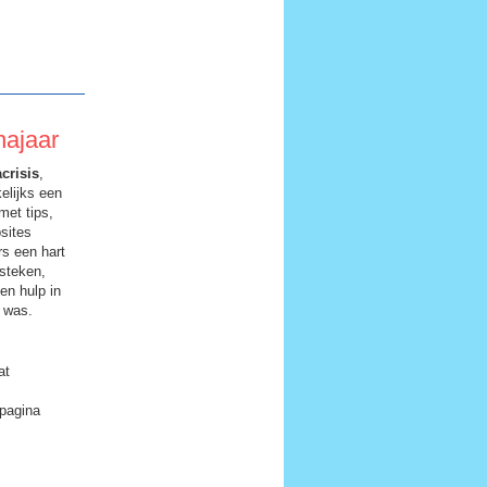
najaar
crisis
,
elijks een
met tips,
sites
s een hart
 steken,
en hulp in
g was.
at
 pagina