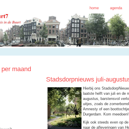
home
agenda
 per maand
Stadsdorpnieuws juli-augustu
Hierbij ons StadsdorpNieuw
laatste helft van juli en de
augustus, barstensvol verl
uitjes, zoals de zomerborrel
Amnesty of een boottochtje
Durgerdam. Kom meedoen!
Kijk ook steeds even op de
naar de afleveringen van
He