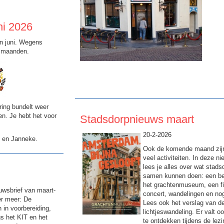
ni 2026
n juni. Wegens
e maanden.
ring bundelt weer
n. Je hebt het voor
Stadsdorpnieuws maart
20-2-2026
e en Janneke.
Ook de komende maand zijn
veel activiteiten. In deze ni
lees je alles over wat stads
samen kunnen doen: een b
het grachtenmuseum, een fi
uwsbrief van maart-
concert, wandelingen en no
er meer: De
Lees ook het verslag van d
h in voorbereiding,
lichtjeswandeling. Er valt 
s het KIT en het
te ontdekken tijdens de lez