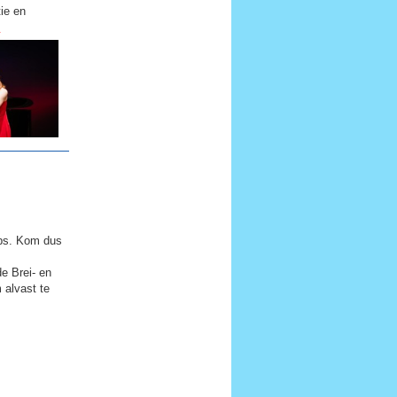
ie en
.
tips. Kom dus
e Brei- en
 alvast te