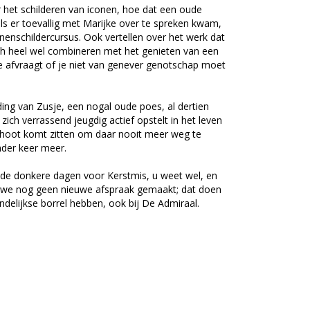
r het schilderen van iconen, hoe dat een oude
ls er toevallig met Marijke over te spreken kwam,
nenschildercursus. Ook vertellen over het werk dat
ich heel wel combineren met het genieten van een
je afvraagt of je niet van genever genotschap moet
ding van Zusje, een nogal oude poes, al dertien
zich verrassend jeugdig actief opstelt in het leven
p schoot komt zitten om daar nooit meer weg te
nder keer meer.
de donkere dagen voor Kerstmis, u weet wel, en
 we nog geen nieuwe afspraak gemaakt; dat doen
ndelijkse borrel hebben, ook bij De Admiraal.