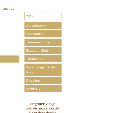
agenda
Activiteiten
Stadsdorp
Thema-avonden
Buurtberichten
Thema's
Verenigingen in de
buurt
Diensten
Archief
Vergroten van je
sociale netwerk in de
buurt door deel te