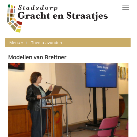
Toggl
navig
Menu
Thema-avonden
Modellen van Breitner