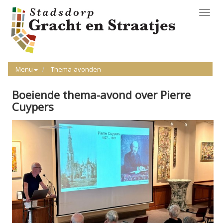
Toggl
navig
Menu
Thema-avonden
Boeiende thema-avond over Pierre
Cuypers