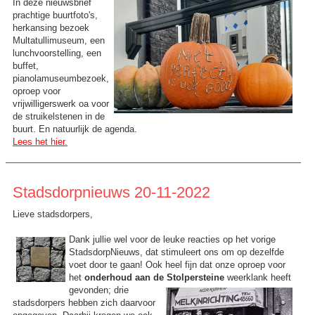
In deze nieuwsbrief
prachtige buurtfoto's,
herkansing bezoek
Multatullimuseum, een
lunchvoorstelling, een
buffet,
pianolamuseumbezoek,
oproep voor
vrijwilligerswerk oa voor
de struikelstenen in de
buurt. En natuurlijk de agenda.
Lees het hier.
Stadsdorpnieuws 20-11-2022
Lieve stadsdorpers,
Dank jullie wel voor de leuke reacties op het vorige
StadsdorpNieuws, dat stimuleert ons om op dezelfde
voet door te gaan! Ook heel fijn dat onze oproep voor
het
onderhoud aan de Stolpersteine
weerklank heeft
gevonden;
drie
stadsdorpers hebben zich daarvoor