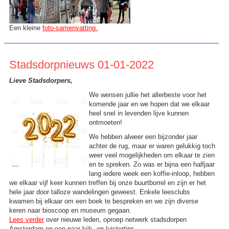
Een kleine
foto-samenvatting.
Stadsdorpnieuws 01-01-2022
Lieve Stadsdorpers
,
We wensen jullie het allerbeste voor het
komende jaar en we hopen dat we elkaar
heel snel in levenden lijve kunnen
ontmoeten!
We hebben alweer een bijzonder jaar
achter de rug, maar er waren gelukkig toch
weer veel mogelijkheden om elkaar te zien
en te spreken. Zo was er bijna een halfjaar
lang iedere week een koffie-inloop, hebben
we elkaar vijf keer kunnen treffen bij onze buurtborrel en zijn er het
hele jaar door talloze wandelingen geweest. Enkele leesclubs
kwamen bij elkaar om een boek te bespreken en we zijn diverse
keren naar bioscoop en museum gegaan.
Lees verder
over nieuwe leden, oproep netwerk stadsdorpen
Amsterdam en een paar kijk- en luistertips.