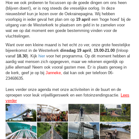
Hoe we ook proberen te focussen op de goede dingen om ons heen
(blijven doen!), er is nog steeds die vreselijke oorlog. In deze
nieuwsbrief kun je lezen over de Oekrainepagina. Wij hebben
voorlopig in ieder geval het plan om op
19 april
een ‘hoge hoed’ bij de
uitgang van de Westerkerk te plaatsen om geld in te zamelen voor
wat we op dat moment een goede bestemming vinden voor de
vluchtelingen.
Want over een kleine maand is het echt zo ver, onze grote feestelijke
bijeenkomst in de Westerkerk
dinsdag 19 april
,
19.00-21.00
(Inloop
vanaf
18.30
). Kijk
hier
voor het programma. Op dit moment hebben al
aardig wat mensen zich opgegeven, maar we rekenen eigenlijk op
jullie allemaal! Neem ook vooral gasten mee. Er is plaats genoeg in
de kerk, geef je op bij
Janneke
,
dat kan ook per telefoon 06-
23468635.
Lees verder onze agenda met onze activiteiten in de buurt en de
oproepen voor leuk vrijwilligerswerk en een fotoinzendingsactie.
Lees
verder