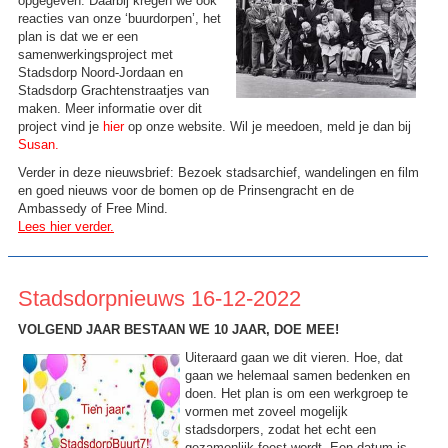
opgegeven. Daarbij kregen we ook
reacties van onze ‘buurdorpen’, het
plan is dat we er een
samenwerkingsproject met
Stadsdorp Noord-Jordaan en
Stadsdorp Grachtenstraatjes van
maken. Meer informatie over dit
project vind je
hier
op onze website. Wil je meedoen, meld je dan bij
Susan
.
Verder in deze nieuwsbrief: Bezoek stadsarchief, wandelingen en film
en goed nieuws voor de bomen op de Prinsengracht en de
Ambassedy of Free Mind.
Lees hier verder.
Stadsdorpnieuws 16-12-2022
VOLGEND JAAR BESTAAN WE 10 JAAR, DOE MEE!
Uiteraard gaan we dit vieren. Hoe, dat
gaan we helemaal samen bedenken en
doen. Het plan is om een werkgroep te
vormen met zoveel mogelijk
stadsdorpers, zodat het echt een
gezamenlijk feest wordt. Een datum is