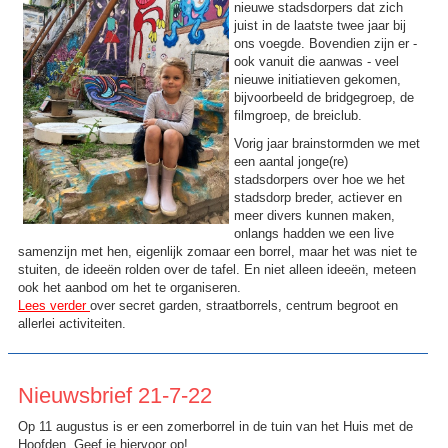
nieuwe stadsdorpers dat zich
juist in de laatste twee jaar bij
ons voegde. Bovendien zijn er -
ook vanuit die aanwas - veel
nieuwe initiatieven gekomen,
bijvoorbeeld de bridgegroep, de
filmgroep, de breiclub.
Vorig jaar brainstormden we met
een aantal jonge(re)
stadsdorpers over hoe we het
stadsdorp breder, actiever en
meer divers kunnen maken,
onlangs hadden we een live
samenzijn met hen, eigenlijk zomaar een borrel, maar het was niet te
stuiten, de ideeën rolden over de tafel. En niet alleen ideeën, meteen
ook het aanbod om het te organiseren.
Lees verder
over secret garden, straatborrels, centrum begroot en
allerlei activiteiten.
Nieuwsbrief 21-7-22
Op 11 augustus is er een zomerborrel in de tuin van het Huis met de
Hoofden. Geef je hiervoor op!