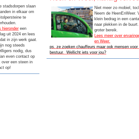
e stadsdorpen slaan
Niet meer zo mobiel, toc
anden in elkaar om
Neem de HeenEnWeer. V
tolpersteine te
klein bedrag in een cant
erhouden.
naar plekken in de buurt
 hieronder
een
groter bereik.
lag uit 2024 en lees
Lees meer over ervarin
dat in zijn werk gaat.
en Weer.
ijn nog steeds
ps. ze zoeken chauffeurs maar ook mensen voor 
willigers nodig, dus
bestuur. Wellicht iets voor jou?
an even contact op
t over een steen in
ct op!