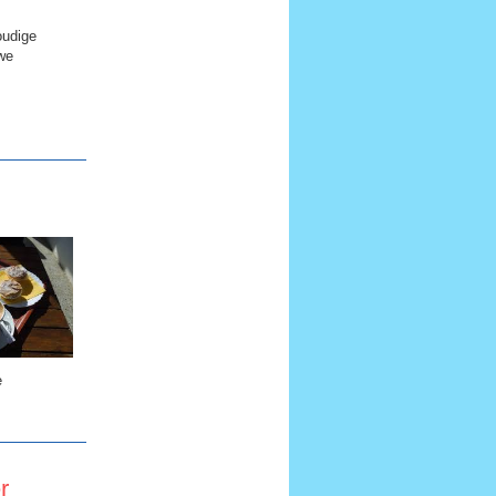
oudige
we
e
r