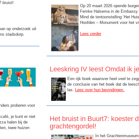
 bruist!
Op 20 maart 2026 opende burge
Femke Halsema in de Embassy o
Mind de tentoonstelling ‘Het Hui
Hoofden – Monument voor het vri
man op onderzoek uit
Lees verder
 ons stadsdorp.
Leeskring IV leest Omdat ik je
Een rijk boek waarover heel veel te zegg
de conclusie van het boek dat de leesc
las.
Lees over hun bevindingen.
nders proberen voor
café, je kunt er niet
Het bruist in Buurt7: koester d
zza halen bij de
grachtengordel!
ten, twee huizen
In het Grachtenmuseum