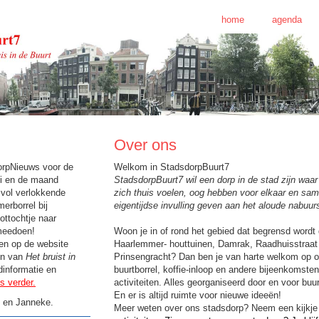
home
agenda
Over ons
orpNieuws voor de
Welkom in StadsdorpBuurt7
uli en de maand
StadsdorpBuurt7 wil een dorp in de stad zijn wa
svol verlokkende
zich thuis voelen, oog hebben voor elkaar en sa
merborrel bij
eigentijdse invulling geven aan het aloude nabuu
ttochtje naar
meedoen!
Woon je in of rond het gebied dat begrensd wordt
en op de website
Haarlemmer- houttuinen, Damrak, Raadhuisstraat
en van
Het bruist in
Prinsengracht? Dan ben je van harte welkom op 
informatie en
buurtborrel, koffie-inloop en andere bijeenkomste
s verder.
activiteiten. Alles georganiseerd door en voor bu
En er is altijd ruimte voor nieuwe ideeën!
e en Janneke.
Meer weten over ons stadsdorp? Neem een kijkje 