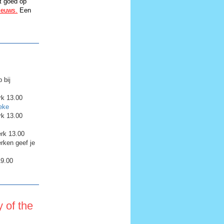
t goed op
ieuws.
Een
 bij
rk 13.00
eke
rk 13.00
erk 13.00
rken geef je
19.00
 of the