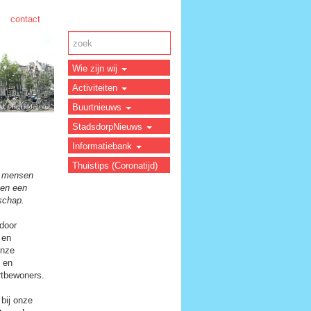
contact
Wie zijn wij
Activiteiten
Buurtnieuws
StadsdorpNieuws
Informatiebank
Thuistips (Coronatijd)
ar mensen
men een
rschap.
 door
 en
onze
n en
urtbewoners.
bij onze