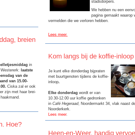
stadsdorpers.
We hebben nu een eenv
pagina gemaakt waarop 
vermelden die we verloren hebben.
Lees meer.
ddag, breien
Kom langs bij de koffie-inloop
elletjesmiddag
in
 Westererk:
laatste
Je kunt elke donderdag bijpraten
ensdag van de
met buurtgenoten tijdens de koffie-
and van 15.00-
inloop
.
.00.
Ciska zal er ook
er zijn met haar brei-
Elke donderdag
wordt er van
 haakmand.
10.30-12.00 uur koffie gedronken
in
Café Hegeraad
, Noordermarkt 34, vlak naast d
Noorderkerk.
Lees meer
.
n. Hoe?
Heen-en-Weer, handig vervoe