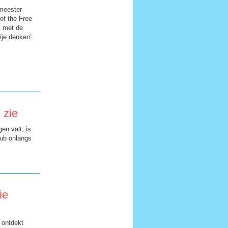
meester
f the Free
s met de
je denken’.
 zie
en valt, is
lub onlangs
ie
 ontdekt