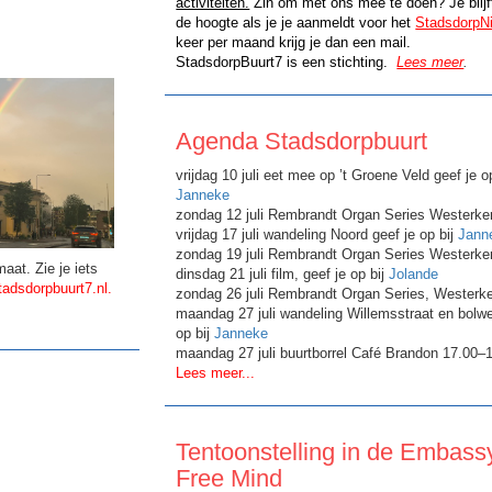
activiteiten.
Zin om met ons mee te doen? Je blijf
de hoogte als je je aanmeldt voor het
StadsdorpN
keer per maand krijg je dan een mail.
StadsdorpBuurt7 is een
stichting
.
Lees meer
.
Agenda Stadsdorpbuurt
vrijdag 10 juli eet mee op ’t Groene Veld geef je op
Janneke
zondag 12 juli Rembrandt Organ Series Westerke
vrijdag 17 juli wandeling Noord geef je op bij
Jann
zondag 19 juli Rembrandt Organ Series Westerke
maat. Zie je iets
dinsdag 21 juli film, geef je op bij
Jolande
adsdorpbuurt7.nl
.
zondag 26 juli Rembrandt Organ Series, Westerk
maandag 27 juli wandeling Willemsstraat en bolwe
op bij
Janneke
maandag 27 juli buurtborrel Café Brandon 17.00–
Lees meer...
Tentoonstelling in de Embassy
Free Mind