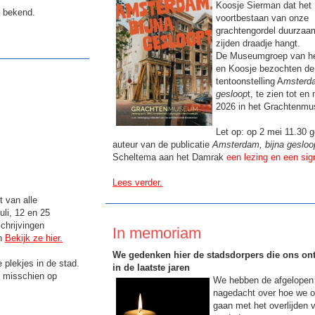
Koosje Sierman dat het
g bekend.
voortbestaan van onze
grachtengordel duurzaa
zijden draadje hangt.
De Museumgroep van he
en Koosje bezochten de
tentoonstelling A
msterda
gesloop
t, te zien tot en
2026 in het Grachtenm
Let op: op 2 mei 11.30 g
auteur van de publicatie
Amsterdam, bijna gesloo
Scheltema aan het Damrak
een lezing en een sig
Lees verder.
t van alle
li, 12 en 25
chrijvingen
In memoriam
en
Bekijk ze hier.
We gedenken hier de stadsdorpers die ons ont
 plekjes in de stad.
in de laatste jaren
e misschien op
We hebben de afgelopen 
nagedacht over hoe we 
gaan met het overlijden 