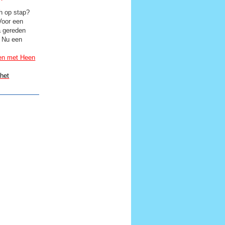
h op stap?
oor een
a gereden
. Nu een
gen met Heen
het