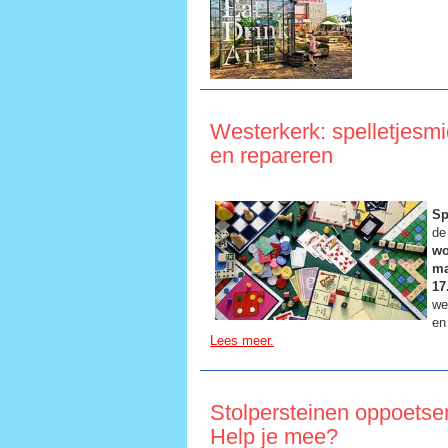
Westerkerk: spelletjesmi
en repareren
Sp
de
wo
ma
17
we
en
Lees meer.
Stolpersteinen oppoetse
Help je mee?