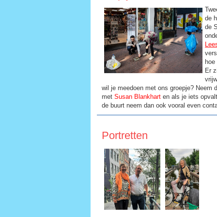
Twe
de h
de S
ond
Lees
vers
hoe 
Er z
vrij
wil je meedoen met ons groepje? Neem d
met
Susan Blankhart
en als je iets opval
de buurt neem dan ook vooral even conta
Portretten