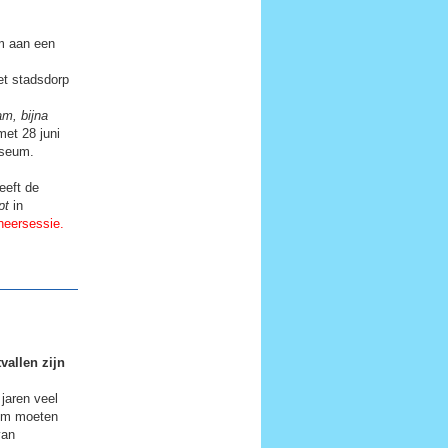
m aan een
t stadsdorp
m, bijna
 met 28 juni
useum.
eeft de
pt
in
neersessie.
vallen zijn
jaren veel
om moeten
van