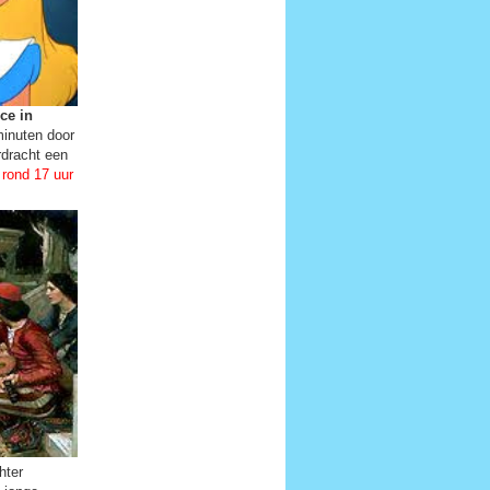
ice in
minuten door
rdracht een
 rond 17 uur
hter