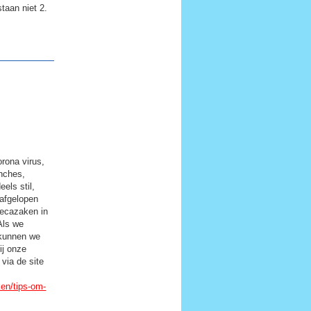
taan niet 2.
orona virus,
anches,
els stil,
afgelopen
recazaken in
 Als we
 kunnen we
ij onze
 via de site
ken/tips-om-