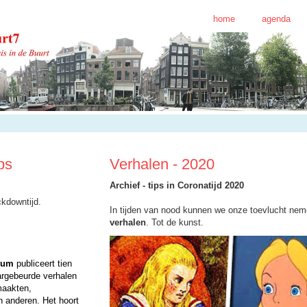
home
agenda
ps
Verhalen - 2020
Archief - tips in Coronatijd 2020
ckdowntijd.
In tijden van nood kunnen we onze toevlucht nem
verhalen
. Tot de kunst.
eum
publiceert tien
argebeurde verhalen
maakten,
 anderen. Het hoort