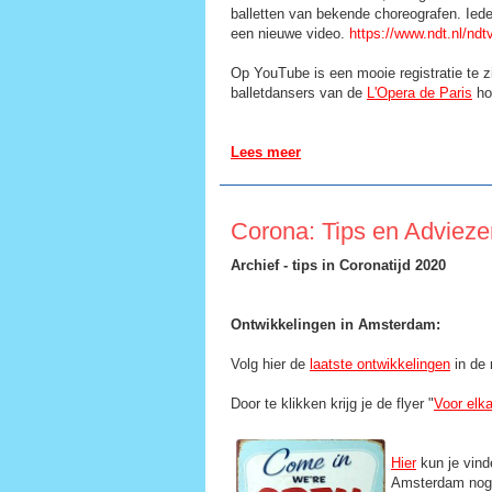
balletten van bekende choreografen. Ied
een nieuwe video.
https://www.ndt.nl/ndt
Op YouTube is een mooie registratie te z
balletdansers van de
L'Opera de Paris
hoe
Lees meer
Corona: Tips en Adviez
Archief - tips in Coronatijd 2020
Ontwikkelingen in Amsterdam:
Volg hier de
l
aatste ontwikkelingen
in de 
Door te klikken krijg je de flyer "
Voor elk
Hier
kun je vind
Amsterdam nog 