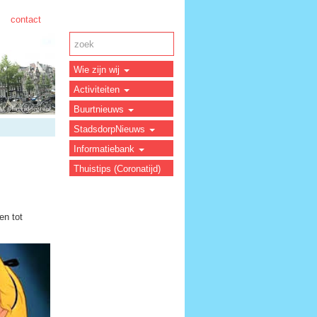
contact
Wie zijn wij
Activiteiten
Buurtnieuws
StadsdorpNieuws
Informatiebank
Thuistips (Coronatijd)
en tot