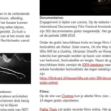
ven in de verbindende
Documentaires:
roost, afleiding,
Engagement in tijden van corona. Op de website 
n het theater kunnen
International Documentary Film Festival Amsterd
ng willen blijven,
zijn 302 documentaires gratis toegankelijk. Het g
esteld. Zo kunt u
uit de periode 1988-2019.
 van al het moois dat
. Rechtstreeks vanuit
Onder de gratis beschikbare korte en lange films ti
festivalhits als
Rafea: Solar mama
,
On the Way t
Who Will be a Gurkha
,
Ukranian Sheriffs
en
Runa
selectie kan gemaakt worden op basis van onderw
van herkomst, festivaleditie en lengte. Naast de g
beschikbare titels verwijst de
IDFA-database
naar
enkele honderden festivaltitels die tegen betaling
zijn.
https://filmkrant.nl/nieuws/idfa-zet-ruim-300-docu
gratis-online/
Films:
 iedereen
Op de site van
Cinetree
kun je allerlei films zien.
catieve activiteiten
14 dagen gratis uitproberen.
 schermen druk bezig
st te blijven
Pathe Thuis
zet gratis recente films online. Het 
aming-serie van NDT-