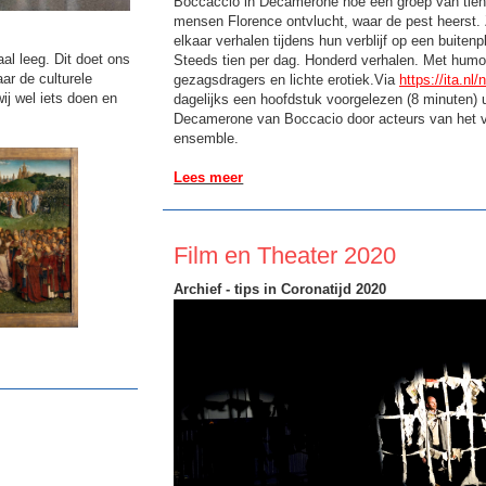
Boccaccio in Decamerone hoe een groep van tien
mensen Florence ontvlucht, waar de pest heerst. 
elkaar verhalen tijdens hun verblijf op een buitenp
al leeg. Dit doet ons
Steeds tien per dag. Honderd verhalen. Met humor,
ar de culturele
gezagsdragers en lichte erotiek.Via
https://ita.nl/n
ij wel iets doen en
dagelijks een hoofdstuk voorgelezen (8 minuten) u
Decamerone van Boccacio door acteurs van het 
ensemble.
Lees meer
Film en Theater 2020
Archief - tips in Coronatijd 2020