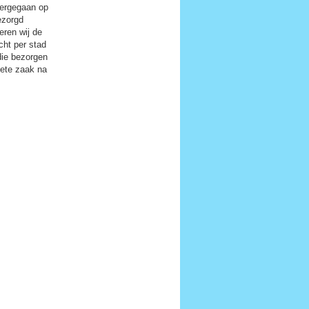
vergegaan op
ezorgd
eren wij de
cht per stad
die bezorgen
iete zaak na