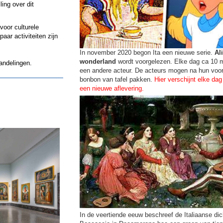
ling over dit
voor culturele
aar activiteiten zijn
In november 2020 begon Ita een nieuwe serie.
Al
wonderland
wordt voorgelezen. Elke dag ca 10 
andelingen.
een andere acteur. De acteurs mogen na hun voo
bonbon van tafel pakken.
Hier verschijnt elke dag
een nieuwe aflevering.
In de veertiende eeuw beschreef de Italiaanse dic