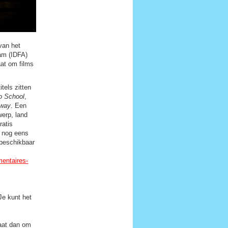
van het
am (IDFA)
aat om films
tels zitten
o School
,
way
. Een
erp, land
ratis
 nog eens
 beschikbaar
mentaires-
 Je kunt het
gaat dan om