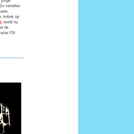
 jonge
Ze vertellen
laats.
 kritiek op
l/
wordt nu
it de
vaste ITA