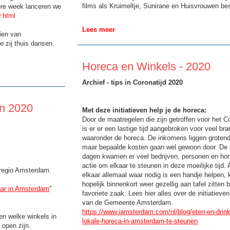
films als Kruimeltje, Sunirane en Huisvrouwen bes
ere week lanceren we
v.html
Lees meer
ien van
 zij thuis dansen.
Horeca en Winkels - 2020
Archief - tips in Coronatijd 2020
en 2020
Met deze initiatieven help je de horeca:
Door de maatregelen die zijn getroffen voor het C
is er er een lastige tijd aangebroken voor veel br
waaronder de horeca. De inkomens liggen grotende
maar bepaalde kosten gaan wel gewoon door. De 
dagen kwamen er veel bedrijven, personen en ho
actie om elkaar te steunen in deze moeilijke tijd.
regio Amsterdam.
elkaar allemaal waar nodig is een handje helpen,
hopelijk binnenkort weer gezellig aan tafel zitten b
aar in Amsterdam
"
favoriete zaak. Lees hier alles over de initiatieven
van de Gemeente Amsterdam.
https://www.iamsterdam.com/nl/blog/eten-en-drin
en welke winkels in
lokale-horeca-in-amsterdam-te-steunen
open zijn.